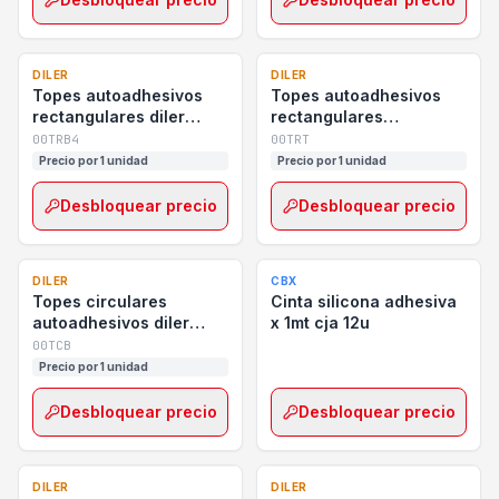
DILER
DILER
Topes autoadhesivos
Topes autoadhesivos
rectangulares diler
rectangulares
blancos x 4 unidades
transparentes diler
00TRB4
00TRT
Precio por 1 unidad
Precio por 1 unidad
Desbloquear precio
Desbloquear precio
DILER
CBX
Topes circulares
Cinta silicona adhesiva
autoadhesivos diler
x 1mt cja 12u
blancos 4 cm
00TCB
Precio por 1 unidad
Desbloquear precio
Desbloquear precio
DILER
DILER