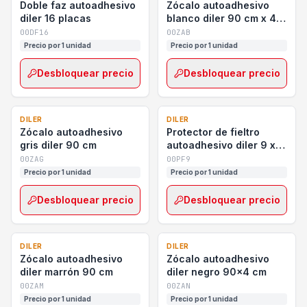
Doble faz autoadhesivo
Zócalo autoadhesivo
diler 16 placas
blanco diler 90 cm x 4
cm
00DF16
00ZAB
Precio por 1 unidad
Precio por 1 unidad
Desbloquear precio
Desbloquear precio
DILER
DILER
Zócalo autoadhesivo
Protector de fieltro
gris diler 90 cm
autoadhesivo diler 9 x
50 cm
00ZAG
00PF9
Precio por 1 unidad
Precio por 1 unidad
Desbloquear precio
Desbloquear precio
DILER
DILER
Zócalo autoadhesivo
Zócalo autoadhesivo
diler marrón 90 cm
diler negro 90x4 cm
00ZAM
00ZAN
Precio por 1 unidad
Precio por 1 unidad