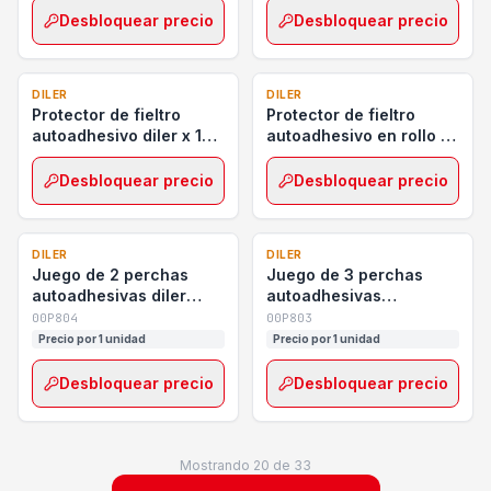
Desbloquear precio
Desbloquear precio
DILER
DILER
Protector de fieltro
Protector de fieltro
autoadhesivo diler x 16
autoadhesivo en rollo 2
placas
cm x 1 metro diler
Desbloquear precio
Desbloquear precio
DILER
DILER
Juego de 2 perchas
Juego de 3 perchas
autoadhesivas diler
autoadhesivas
grande
pequeñas diler
00P804
00P803
Precio por 1 unidad
Precio por 1 unidad
Desbloquear precio
Desbloquear precio
Mostrando
20
de
33