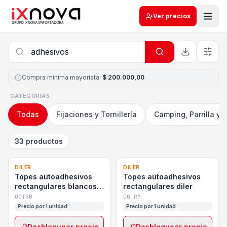
Ver precios
Compra mínima mayorista
:
$ 200.000,00
CATEGORIAS
Todas
Fijaciones y Tornillería
Camping, Parrilla y 
33 productos
DILER
DILER
Topes autoadhesivos
Topes autoadhesivos
rectangulares blancos
rectangulares diler
diler
00TRB
00TRM
Precio por 1 unidad
Precio por 1 unidad
Desbloquear precio
Desbloquear precio