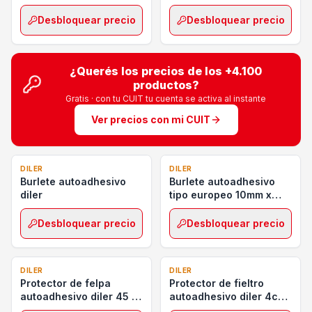
Desbloquear precio
Desbloquear precio
¿Querés los precios de los
+4.100
productos?
Gratis · con tu CUIT tu cuenta se activa al instante
Ver precios con mi CUIT
DILER
DILER
Burlete autoadhesivo
Burlete autoadhesivo
diler
tipo europeo 10mm x
5mm x 5m
Desbloquear precio
Desbloquear precio
DILER
DILER
Protector de felpa
Protector de fieltro
autoadhesivo diler 45 x
autoadhesivo diler 4cm
50 cm
x 92cm