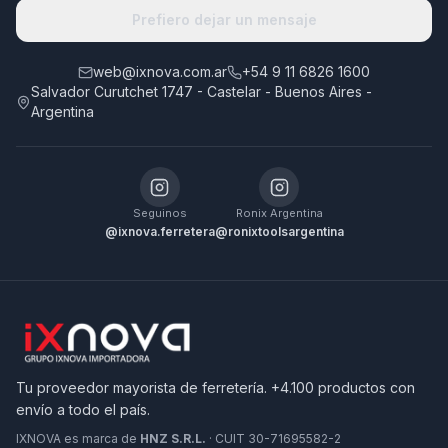
Prefiero dejar un mensaje
web@ixnova.com.ar
+54 9 11 6826 1600
Salvador Curutchet 1747 - Castelar - Buenos Aires -
Argentina
Seguinos
Ronix Argentina
@ixnova.ferretera
@ronixtoolsargentina
Tu proveedor mayorista de ferretería. +4.100 productos con
envío a todo el país.
IXNOVA es marca de
HNZ S.R.L.
· CUIT 30-71695582-2