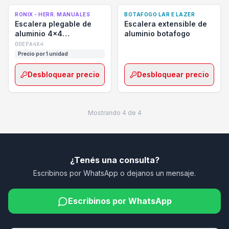
RONIX - HERR. MANUALES
BOTAFOGO LAR E LAZER
Escalera plegable de
Escalera extensible de
aluminio 4x4
aluminio botafogo
profesional ronix rh-
00EPA4X4
9974
Precio por 1 unidad
Desbloquear precio
Desbloquear precio
Mostrando
4
de
4
¿Tenés una consulta?
Escribinos por WhatsApp o dejanos un mensaje.
Escribinos por WhatsApp