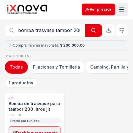
Ver precios
Compra mínima mayorista
:
$ 200.000,00
CATEGORIAS
Todas
Fijaciones y Tornillería
Camping, Parrilla y 
1 productos
JIT
Bomba de trasvase para
tambor 200 litros jit
00JITB
Precio por 1 unidad
Desbloquear precio