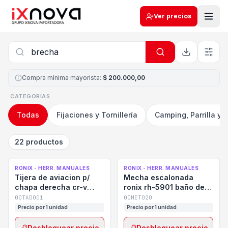
Ver precios
Compra mínima mayorista
:
$ 200.000,00
CATEGORIAS
Todas
Fijaciones y Tornillería
Camping, Parrilla y 
22 productos
RONIX - HERR. MANUALES
RONIX - HERR. MANUALES
Tijera de aviacion p/
Mecha escalonada
chapa derecha cr-v
ronix rh-5901 baño de
ronix rh-3905
titanio 4-20mm
00TAD001
00MET020
Precio por 1 unidad
Precio por 1 unidad
Desbloquear precio
Desbloquear precio