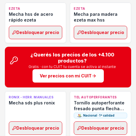
EZETA
EZETA
Mecha hss de acero
Mecha para madera
rápido ezeta
ezeta max hss
Desbloquear precio
Desbloquear precio
¿Querés los precios de los
+4.100
productos?
Gratis · con tu CUIT tu cuenta se activa al instante
Ver precios con mi CUIT
RONIX - HERR. MANUALES
TEL AUTOPERFORANTES
Mecha sds plus ronix
Tornillo autoperforante
fresado punta flecha
para madera
Nacional · 1ª calidad
Desbloquear precio
Desbloquear precio