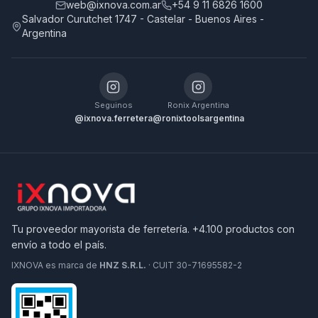
web@ixnova.com.ar
+54 9 11 6826 1600
Salvador Curutchet 1747 - Castelar - Buenos Aires -
Argentina
Seguinos
Ronix Argentina
@ixnova.ferretera
@ronixtoolsargentina
Tu proveedor mayorista de ferretería. +4.100 productos con
envío a todo el país.
IXNOVA es marca de
HNZ S.R.L.
· CUIT 30-71695582-2