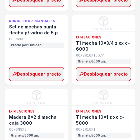
RONIX - HERR. MANUALES
Set de mechas punta
IXNOVA
flecha p/ vidrio de 5 pz
IX FIJACIONES
ronix rh-5350
00SMV005
T1 mecha 10x3/4 z xx c-
Precio por 1 unidad
6000
00XGW10X1.3/4
Granel x 6000 un.
Desbloquear precio
Desbloquear precio
IXNOVA
IXNOVA
IX FIJACIONES
IX FIJACIONES
Madera 8x2 d mecha
T1 mecha 10x1 z xx c-
caja 3000
5000
00XGM8X2
00XGW10X1
Granel x 3000 un.
Granel x 5000 un.