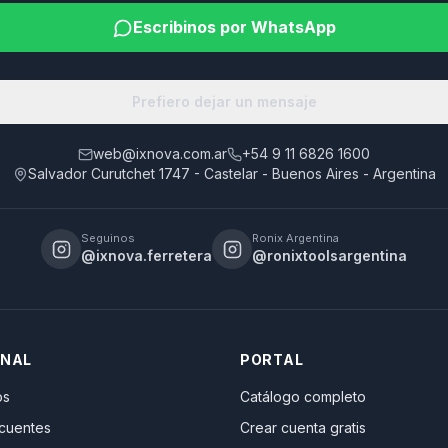
Escribinos por WhatsApp
Prefiero dejar un mensaje
web@ixnova.com.ar
+54 9 11 6826 1600
Salvador Curutchet 1747 - Castelar - Buenos Aires - Argentina
Seguinos
Ronix Argentina
@ixnova.ferretera
@ronixtoolsargentina
ONAL
PORTAL
os
Catálogo completo
ecuentes
Crear cuenta gratis