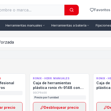
Favoritos
Herramientas manuales
Herramientas a batería
Fijaciones 
S
RONIX - HERR. MANUALES
RONIX - 
fesional
Caja de herramientas
Caja de
ros
plástica ronix rh-9148 con
plástica
ruedas y bandeja 600mm
00CPR600
Precio por 1 unidad
r precio
Desbloquear precio
D