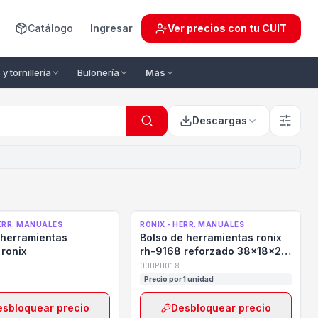
Catálogo
Ingresar
Ver precios con tu CUIT
y tornillería
Bulonería
Más
Descargas
HERR. MANUALES
RONIX - HERR. MANUALES
 herramientas
Bolso de herramientas ronix
 ronix
rh-9168 reforzado 38x18x25
cm
00BPH018
Precio por 1 unidad
esbloquear precio
Desbloquear precio