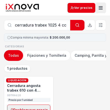
Ver precios
Compra mínima mayorista
:
$ 200.000,00
CATEGORIAS
Todas
Fijaciones y Tornillería
Camping, Parrilla y 
1 productos
LIQUIDACIÓN
TRABEX
Cerradura angosta
trabex 610 con 4
combinaciones
00TRA610
Precio por 1 unidad
Desbloquear precio