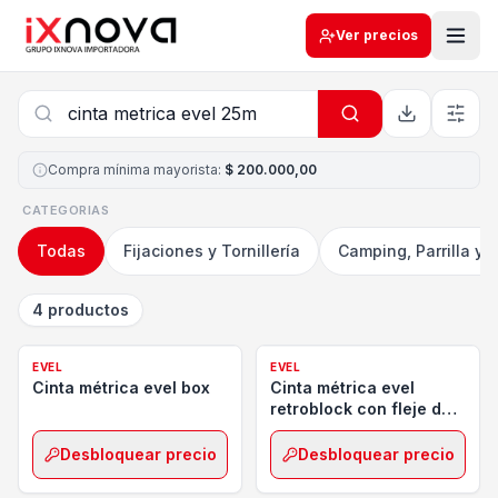
Ver precios
Compra mínima mayorista
:
$ 200.000,00
CATEGORIAS
Todas
Fijaciones y Tornillería
Camping, Parrilla y 
4 productos
EVEL
EVEL
Cinta métrica evel box
Cinta métrica evel
retroblock con fleje de
16mm
Desbloquear precio
Desbloquear precio