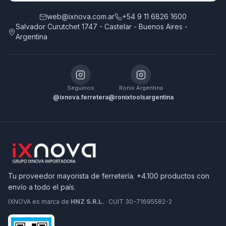
web@ixnova.com.ar
+54 9 11 6826 1600
Salvador Curutchet 1747 - Castelar - Buenos Aires -
Argentina
Seguinos
Ronix Argentina
@ixnova.ferretera
@ronixtoolsargentina
Tu proveedor mayorista de ferretería. +4.100 productos con
envío a todo el país.
IXNOVA es marca de
HNZ S.R.L.
· CUIT 30-71695582-2