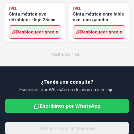
EVEL
EVEL
Cinta métrica evel
Cinta métrica enrollable
retroblock fleje 25mm
evel con gancho
Desbloquear precio
Desbloquear precio
Mostrando
4
de
4
¿Tenés una consulta?
Escribinos por WhatsApp o dejanos un mensaje.
Escribinos por WhatsApp
Prefiero dejar un mensaje