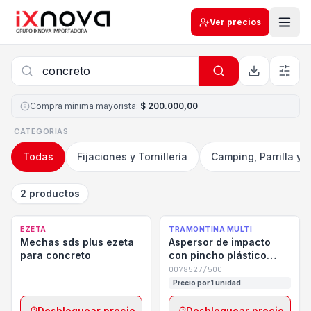
Ver precios
Compra mínima mayorista
:
$ 200.000,00
CATEGORIAS
Todas
Fijaciones y Tornillería
Camping, Parrilla y 
2 productos
EZETA
TRAMONTINA MULTI
Mechas sds plus ezeta
Aspersor de impacto
para concreto
con pincho plástico
tramontina
0078527/500
Precio por 1 unidad
Desbloquear precio
Desbloquear precio