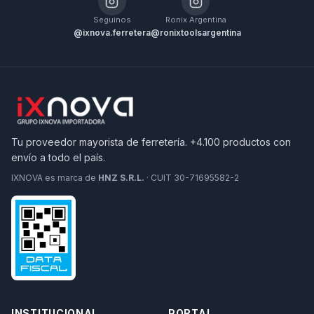
Seguinos
Ronix Argentina
@ixnova.ferretera
@ronixtoolsargentina
Tu proveedor mayorista de ferretería. +4.100 productos con
envío a todo el país.
IXNOVA es marca de
HNZ S.R.L.
· CUIT 30-71695582-2
INSTITUCIONAL
PORTAL