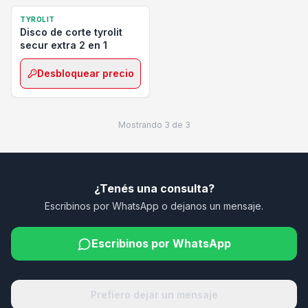
TYROLIT
Disco de corte tyrolit
secur extra 2 en 1
Desbloquear precio
Mostrando
3
de
3
¿Tenés una consulta?
Escribinos por WhatsApp o dejanos un mensaje.
Escribinos por WhatsApp
Prefiero dejar un mensaje