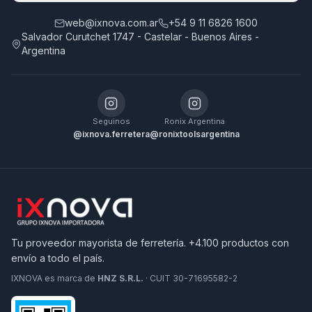
web@ixnova.com.ar
+54 9 11 6826 1600
Salvador Curutchet 1747 - Castelar - Buenos Aires -
Argentina
Seguinos
Ronix Argentina
@ixnova.ferretera
@ronixtoolsargentina
Tu proveedor mayorista de ferretería. +4.100 productos con
envío a todo el país.
IXNOVA es marca de
HNZ S.R.L.
· CUIT 30-71695582-2