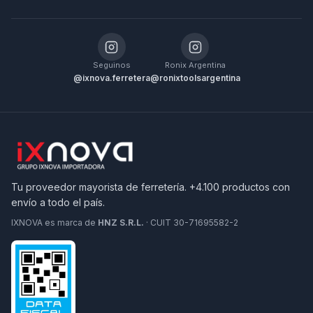
Seguinos
Ronix Argentina
@ixnova.ferretera
@ronixtoolsargentina
Tu proveedor mayorista de ferretería. +4.100 productos con
envío a todo el país.
IXNOVA es marca de
HNZ S.R.L.
· CUIT 30-71695582-2