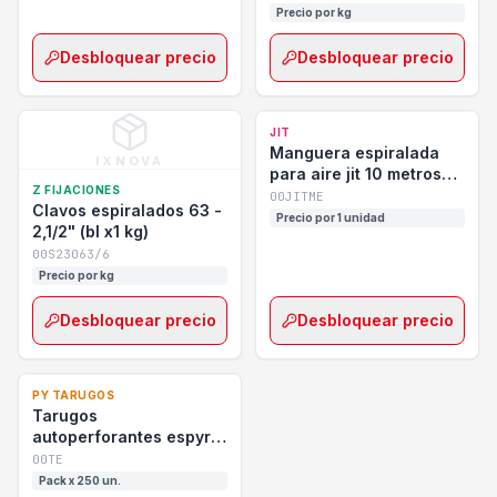
Precio por kg
Desbloquear precio
Desbloquear precio
JIT
Manguera espiralada
IXNOVA
para aire jit 10 metros
Z FIJACIONES
con acople
00JITME
Clavos espiralados 63 -
Precio por 1 unidad
2,1/2" (bl x1 kg)
00S23063/6
Precio por kg
Desbloquear precio
Desbloquear precio
PY TARUGOS
Tarugos
autoperforantes espyral
py bolsa x250 unidades
00TE
Pack x 250 un.