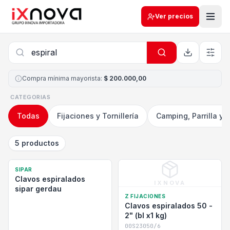
Ver precios
Compra mínima mayorista
:
$ 200.000,00
CATEGORIAS
Todas
Fijaciones y Tornillería
Camping, Parrilla y 
5 productos
SIPAR
Clavos espiralados
IXNOVA
sipar gerdau
Z FIJACIONES
Clavos espiralados 50 -
2" (bl x1 kg)
00S23050/6