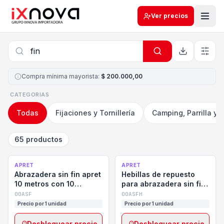
Ver precios
Compra mínima mayorista
:
$ 200.000,00
CATEGORIAS
Todas
Fijaciones y Tornillería
Camping, Parrilla y 
65 productos
APRET
APRET
Abrazadera sin fin apret
Hebillas de repuesto
10 metros con 10
para abrazadera sin fin
hebillas
apret (caja x 10
00ASF
00ASFH
unidades)
Precio por 1 unidad
Precio por 1 unidad
Desbloquear precio
Desbloquear precio