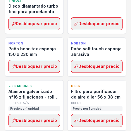
TYROLIT
Disco diamantado turbo
fino para porcelanato
Desbloquear precio
Desbloquear precio
NORTON
NORTON
Paño bear-tex esponja
Paño soft touch esponja
150 x 230 mm
abrasiva
Desbloquear precio
Desbloquear precio
Z FIJACIONES
DILER
Alambre galvanizado
Filtro para purificador
n°16 z fijaciones - rollo 1
de aire diler 56 x 38 cm
kg
00S13016/5
00FD1
Precio por 1 unidad
Precio por 1 unidad
Desbloquear precio
Desbloquear precio