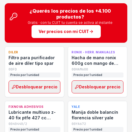
¿Querés los precios de los
+4.100
productos?
Gratis · con tu CUIT tu cuenta se activa al instante
Ver precios con mi CUIT
DILER
RONIX - HERR. MANUALES
Filtro para purificador
Hacha de mano ronix
de aire diler tipo spar
600g con mango de
fibra rh-4700
00FD
00HAM600
Precio por 1 unidad
Precio por 1 unidad
Desbloquear precio
Desbloquear precio
FIXNOVA ADHESIVOS
YALE
Lubricante multiuso z-
Manija doble balancín
40 fix ptfe 427 cc
florencia silver yale
fixnova
0040440/2
00YA672
Precio por 1 unidad
Precio por 1 unidad