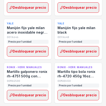
Desbloquear precio
Desbloquear precio
YALE
YALE
Manijón fijo yale milan
Manijón fijo yale milan
acero inoxidable negro
black
mate
00YA646
00YA648
Precio por 1 unidad
Precio por 1 unidad
Desbloquear precio
Desbloquear precio
RONIX - HERR. MANUALES
RONIX - HERR. MANUALES
Martillo galponero ronix
Martillo tipo bola ronix
rh-4751 500g con
rh-4720 450g 16oz
mango de fibra
mango fibra
00MAG500
00MAB450
Precio por 1 unidad
Precio por 1 unidad
Desbloquear precio
Desbloquear precio