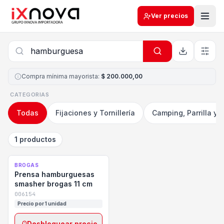
Ver precios
Compra mínima mayorista
:
$ 200.000,00
CATEGORIAS
Todas
Fijaciones y Tornillería
Camping, Parrilla y 
1 productos
BROGAS
Prensa hamburguesas
smasher brogas 11 cm
006154
Precio por 1 unidad
Desbloquear precio