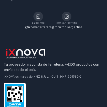
Seguinos
Ronix Argentina
@ixnova.ferretera
@ronixtoolsargentina
Tu proveedor mayorista de ferretería. +4.100 productos con
envío a todo el país.
IXNOVA es marca de
HNZ S.R.L.
· CUIT 30-71695582-2