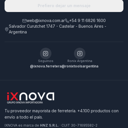
Prefiero dejar un mensaje
web@ixnova.com.ar
+54 9 11 6826 1600
Salvador Curutchet 1747 - Castelar - Buenos Aires -
Argentina
Seguinos
Ronix Argentina
@ixnova.ferretera
@ronixtoolsargentina
Tu proveedor mayorista de ferretería. +4.100 productos con
envío a todo el país.
IXNOVA es marca de
HNZ S.R.L.
· CUIT 30-71695582-2