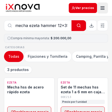
Ver precios
Compra mínima mayorista
:
$ 200.000,00
CATEGORIAS
Todas
Fijaciones y Tornillería
Camping, Parrilla y 
3 productos
EZETA
EZETA
Mecha hss de acero
Set de 11 mechas hss
rápido ezeta
ezeta 1 a 6 mm en caja
de alto impacto
00EZ13
Precio por 1 unidad
Desbloquear precio
Desbloquear precio