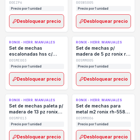
hormigón
rh-5586
00EZP6
00SWS005
Precio por 1 unidad
Precio por 1 unidad
Desbloquear precio
Desbloquear precio
RONIX - HERR. MANUALES
RONIX - HERR. MANUALES
Set de mechas
Set de mechas p/
escalonadas hss c/
madera de 5 pz ronix rh-
baño de titanio de 3 pz
5375
00SME003
00SMM005
ronix rh-5903
Precio por 1 unidad
Precio por 1 unidad
Desbloquear precio
Desbloquear precio
RONIX - HERR. MANUALES
RONIX - HERR. MANUALES
Set de mechas paleta p/
Set de mechas para
madera de 13 pz ronix
metal m2 ronix rh-5584
rh-5300
6 piezas
00SMP013
00SMM006
Precio por 1 unidad
Precio por 1 unidad
Desbloquear precio
Desbloquear precio