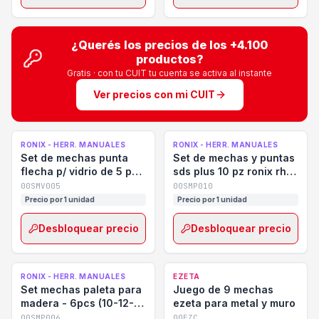
¿Querés los precios de los
+4.100
productos?
Gratis · con tu CUIT tu cuenta se activa al instante
Ver precios con mi CUIT
RONIX - HERR. MANUALES
RONIX - HERR. MANUALES
Set de mechas punta
Set de mechas y puntas
flecha p/ vidrio de 5 pz
sds plus 10 pz ronix rh-
ronix rh-5350
5048
00SMV005
00SMP010
Precio por 1 unidad
Precio por 1 unidad
Desbloquear precio
Desbloquear precio
RONIX - HERR. MANUALES
EZETA
Set mechas paleta para
Juego de 9 mechas
madera - 6pcs (10-12-
ezeta para metal y muro
16-18-20-22) ronix rh-
00SMP006
00EZC