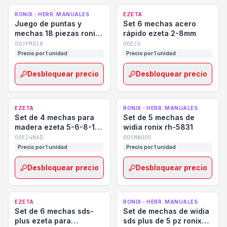
RONIX - HERR. MANUALES
EZETA
Juego de puntas y
Set 6 mechas acero
mechas 18 piezas ronix
rápido ezeta 2-8mm
rh-5453
00JPM018
00EZ6
Precio por 1 unidad
Precio por 1 unidad
Desbloquear precio
Desbloquear precio
EZETA
RONIX - HERR. MANUALES
Set de 4 mechas para
Set de 5 mechas de
madera ezeta 5-6-8-10
widia ronix rh-5831
mm
00EZ4MAD
00SMW005
Precio por 1 unidad
Precio por 1 unidad
Desbloquear precio
Desbloquear precio
EZETA
RONIX - HERR. MANUALES
Set de 6 mechas sds-
Set de mechas de widia
plus ezeta para
sds plus de 5 pz ronix