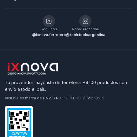
Seguinos
Ronix Argentina
@ixnova.ferretera
@ronixtoolsargentina
Tu proveedor mayorista de ferretería. +4.100 productos con
envío a todo el país.
IXNOVA es marca de
HNZ S.R.L.
· CUIT 30-71695582-2