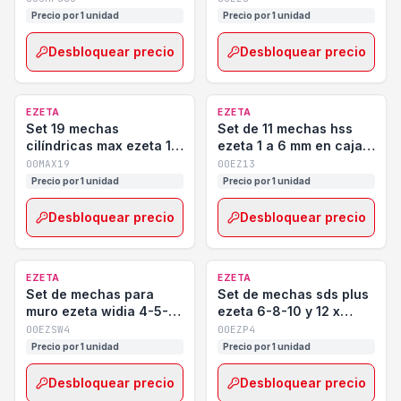
5330
Precio por 1 unidad
Precio por 1 unidad
Desbloquear precio
Desbloquear precio
EZETA
EZETA
Set 19 mechas
Set de 11 mechas hss
cilíndricas max ezeta 1-
ezeta 1 a 6 mm en caja
10mm
de alto impacto
00MAX19
00EZ13
Precio por 1 unidad
Precio por 1 unidad
Desbloquear precio
Desbloquear precio
EZETA
EZETA
Set de mechas para
Set de mechas sds plus
muro ezeta widia 4-5-6-
ezeta 6-8-10 y 12 x
8 mm
160mm
00EZSW4
00EZP4
Precio por 1 unidad
Precio por 1 unidad
Desbloquear precio
Desbloquear precio