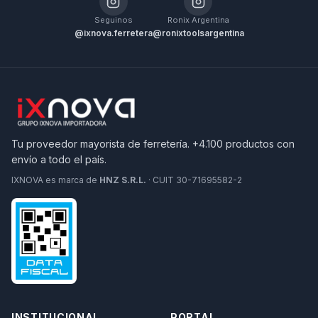
Seguinos
Ronix Argentina
@ixnova.ferretera
@ronixtoolsargentina
Tu proveedor mayorista de ferretería. +4.100 productos con
envío a todo el país.
IXNOVA es marca de
HNZ S.R.L.
· CUIT 30-71695582-2
INSTITUCIONAL
PORTAL