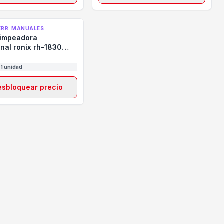
HERR. MANUALES
rimpeadora
nal ronix rh-1830
 rj11 rj12
 1 unidad
esbloquear precio