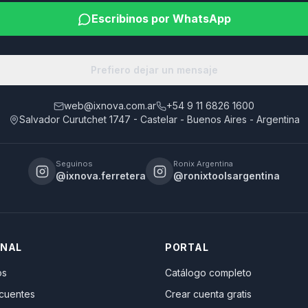
Escribinos por WhatsApp
Prefiero dejar un mensaje
web@ixnova.com.ar
+54 9 11 6826 1600
Salvador Curutchet 1747 - Castelar - Buenos Aires - Argentina
Seguinos
Ronix Argentina
@ixnova.ferretera
@ronixtoolsargentina
ONAL
PORTAL
os
Catálogo completo
ecuentes
Crear cuenta gratis