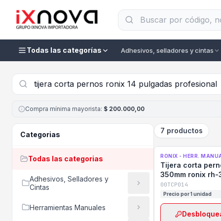
Todas las categorías
Adhesivos, selladores y cintas
Compra mínima mayorista
:
$ 200.000,00
7 productos
Categorias
RONIX - HERR. MANU
Todas las categorias
Tijera corta pern
350mm ronix rh-
Adhesivos, Selladores y
00TCP014
Cintas
Precio por 1 unidad
Herramientas Manuales
Desbloquea