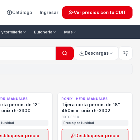
Catálogo
Ingresar
Ver precios con tu CUIT
y tornillería
Bulonería
Más
Descargas
HERR. MANUALES
RONIX - HERR. MANUALES
orta pernos de 12"
Tijera corta pernos de 18"
onix rh-3300
450mm ronix rh-3302
00TCP018
 1 unidad
Precio por 1 unidad
esbloquear precio
Desbloquear precio