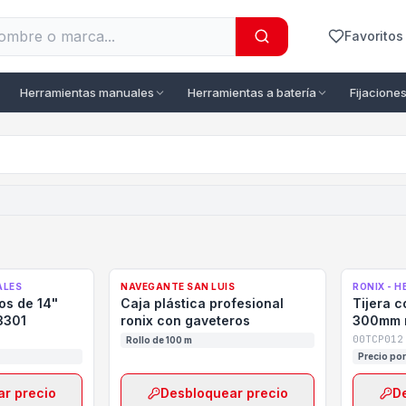
Favoritos
Herramientas manuales
Herramientas a batería
Fijaciones 
ALES
NAVEGANTE SAN LUIS
RONIX - 
os de 14"
Caja plástica profesional
Tijera c
3301
ronix con gaveteros
300mm r
00TCP012
Rollo de 100 m
Precio por
r precio
Desbloquear precio
D