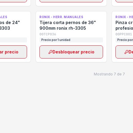
ALES
RONIX - HERR. MANUALES
RONIX - 
nos de 24"
Tijera corta pernos de 36"
Pinza c
-3303
900mm ronix rh-3305
profesio
para rj45
00TCP036
00PPC001
Precio por 1 unidad
Precio por
r precio
Desbloquear precio
D
Mostrando
7
de
7