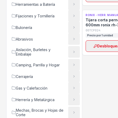
Herramientas a Batería
RONIX - HERR. MANU
Fijaciones y Tornillería
Tijera corta per
600mm ronix rh
Bulonería
00TCP024
Precio por 1 unidad
Abrasivos
Desbloquea
Aislación, Burletes y
Embalaje
Camping, Parrilla y Hogar
Cerrajería
Gas y Calefacción
Herrería y Metalúrgica
Mechas, Brocas y Hojas de
Corte