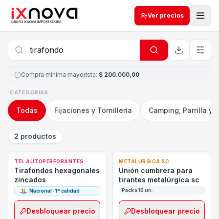
Ver precios
Compra mínima mayorista
:
$ 200.000,00
CATEGORIAS
Todas
Fijaciones y Tornillería
Camping, Parrilla y 
2 productos
TEL AUTOPERFORANTES
METALURGICA SC
Tirafondos hexagonales
Unión cumbrera para
zincados
tirantes metalúrgica sc
Pack x 10 un.
Nacional · 1ª calidad
Desbloquear precio
Desbloquear precio