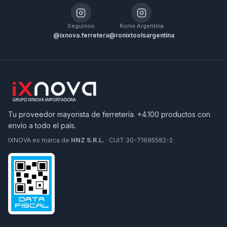
Seguinos
Ronix Argentina
@ixnova.ferretera
@ronixtoolsargentina
Tu proveedor mayorista de ferretería. +4.100 productos con
envío a todo el país.
IXNOVA es marca de
HNZ S.R.L.
· CUIT 30-71695582-2