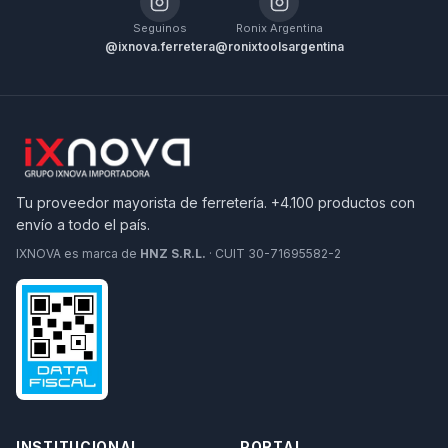
Seguinos
Ronix Argentina
@ixnova.ferretera
@ronixtoolsargentina
Tu proveedor mayorista de ferretería. +4.100 productos con
envío a todo el país.
IXNOVA es marca de
HNZ S.R.L.
· CUIT 30-71695582-2
INSTITUCIONAL
PORTAL