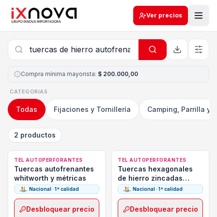
Ver precios
Compra mínima mayorista
:
$ 200.000,00
CATEGORIAS
Todas
Fijaciones y Tornillería
Camping, Parrilla y 
2 productos
TEL AUTOPERFORANTES
TEL AUTOPERFORANTES
Tuercas autofrenantes
Tuercas hexagonales
whitworth y métricas
de hierro zincadas
whitworth y métricas
Nacional · 1ª calidad
Nacional · 1ª calidad
Desbloquear precio
Desbloquear precio