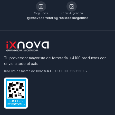
Seguinos
Ronix Argentina
@ixnova.ferretera
@ronixtoolsargentina
Tu proveedor mayorista de ferretería. +4.100 productos con
envío a todo el país.
IXNOVA es marca de
HNZ S.R.L.
· CUIT 30-71695582-2